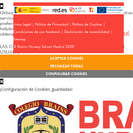
Utilizamos cookies propias y de terceros para analizar nuestros
servicios y mostrarte publicidad relacionada con tus
preferencias en base a un perfil elaborado a partir de tus
Aviso Legal
|
Política de Privacidad
|
Política de Cookies
|
hábitos de navegación (p. ej. páginas visitadas). Puedes
Condiciones de uso facebook
|
Declaración de accesibilidad
|
obtener más información y configurar tus preferencias
AQUÍ
.
Sitemap
LAS COOKIES FUNCIONAN SIN EL CONSENTIMIENTO DEL
© Brains Nursery School Madrid 2020
USUARIO
ACEPTAR COOKIES
RECHAZAR TODAS
CONFIGURAR COOKIES
¡Configuración de Cookies guardadas!