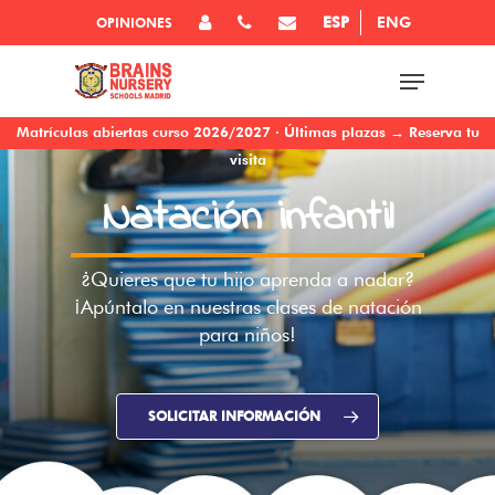
ESP
ENG
OPINIONES
Matrículas abiertas curso 2026/2027 · Últimas plazas → Reserva tu
visita
Natación infantil
¿Quieres que tu hijo aprenda a nadar?
¡Apúntalo en nuestras clases de natación
para niños!
SOLICITAR INFORMACIÓN