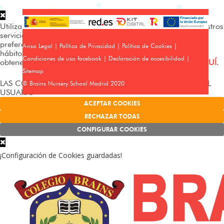
Utilizamos cookies propias y de terceros para analizar nuestros
servicios y mostrarte publicidad relacionada con tus
preferencias en base a un perfil elaborado a partir de tus
Aviso Legal
|
Política de Privacidad
|
Política de Cookies
|
hábitos de navegación (p. ej. páginas visitadas). Puedes
Condiciones de uso facebook
|
Declaración de accesibilidad
|
obtener más información y configurar tus preferencias
AQUÍ
.
Sitemap
LAS COOKIES FUNCIONAN SIN EL CONSENTIMIENTO DEL
© Brains Nursery School Madrid 2020
USUARIO
ACEPTAR COOKIES
RECHAZAR TODAS
CONFIGURAR COOKIES
¡Configuración de Cookies guardadas!