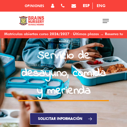
ESP
ENG
OPINIONES
Matrículas abiertas curso 2026/2027 · Últimas plazas → Reserva tu
visita
Servicio de
desayuno, comida
y merienda
SOLICITAR INFORMACIÓN