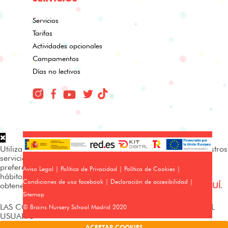
Servicios
Tarifas
Actividades opcionales
Campamentos
Días no lectivos
Utilizamos cookies propias y de terceros para analizar nuestros
servicios y mostrarte publicidad relacionada con tus
preferencias en base a un perfil elaborado a partir de tus
Aviso Legal
|
Política de Privacidad
|
Política de Cookies
|
hábitos de navegación (p. ej. páginas visitadas). Puedes
Condiciones de uso facebook
|
Declaración de accesibilidad
|
obtener más información y configurar tus preferencias
AQUÍ
.
Sitemap
LAS COOKIES FUNCIONAN SIN EL CONSENTIMIENTO DEL
© Brains Nursery School Madrid 2020
USUARIO
ACEPTAR COOKIES