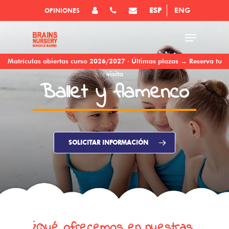
ESP
ENG
OPINIONES
Matrículas abiertas curso 2026/2027 · Últimas plazas → Reserva tu
visita
Ballet y flamenco
SOLICITAR INFORMACIÓN
¿Qué ofrecemos en nuestras