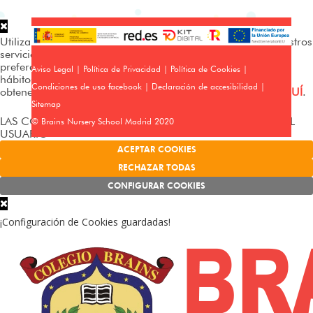
Utilizamos cookies propias y de terceros para analizar nuestros
servicios y mostrarte publicidad relacionada con tus
preferencias en base a un perfil elaborado a partir de tus
Aviso Legal
|
Política de Privacidad
|
Política de Cookies
|
hábitos de navegación (p. ej. páginas visitadas). Puedes
Condiciones de uso facebook
|
Declaración de accesibilidad
|
obtener más información y configurar tus preferencias
AQUÍ
.
Sitemap
LAS COOKIES FUNCIONAN SIN EL CONSENTIMIENTO DEL
© Brains Nursery School Madrid 2020
USUARIO
ACEPTAR COOKIES
RECHAZAR TODAS
CONFIGURAR COOKIES
¡Configuración de Cookies guardadas!