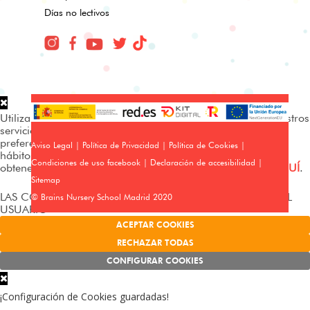
Días no lectivos
Utilizamos cookies propias y de terceros para analizar nuestros
servicios y mostrarte publicidad relacionada con tus
preferencias en base a un perfil elaborado a partir de tus
Aviso Legal
|
Política de Privacidad
|
Política de Cookies
|
hábitos de navegación (p. ej. páginas visitadas). Puedes
Condiciones de uso facebook
|
Declaración de accesibilidad
|
obtener más información y configurar tus preferencias
AQUÍ
.
Sitemap
LAS COOKIES FUNCIONAN SIN EL CONSENTIMIENTO DEL
© Brains Nursery School Madrid 2020
USUARIO
ACEPTAR COOKIES
RECHAZAR TODAS
CONFIGURAR COOKIES
¡Configuración de Cookies guardadas!