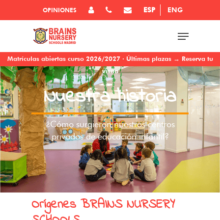
ESP
ENG
OPINIONES
Matrículas abiertas curso 2026/2027 · Últimas plazas → Reserva tu
visita
Nuestra historia
¿Cómo surgieron nuestros centros
privados de educación infantil?
Orígenes BRAINS NURSERY