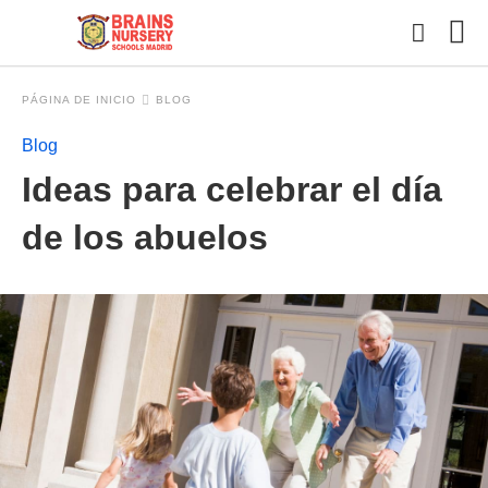
PÁGINA DE INICIO
BLOG
Blog
Esc
Ideas para celebrar el día
tu
con
y
de los abuelos
pul
en
INT