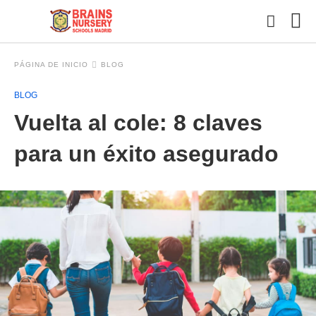
PÁGINA DE INICIO
BLOG
BLOG
Esc
Vuelta al cole: 8 claves
tu
con
y
para un éxito asegurado
pul
en
INT