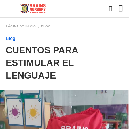
PÁGINA DE INICIO
BLOG
Blog
Esc
CUENTOS PARA
tu
con
y
ESTIMULAR EL
pul
en
LENGUAJE
INT