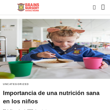
Esc
tu
con
y
pul
en
INT
UNCATEGORIZED
Importancia de una nutrición sana
en los niños