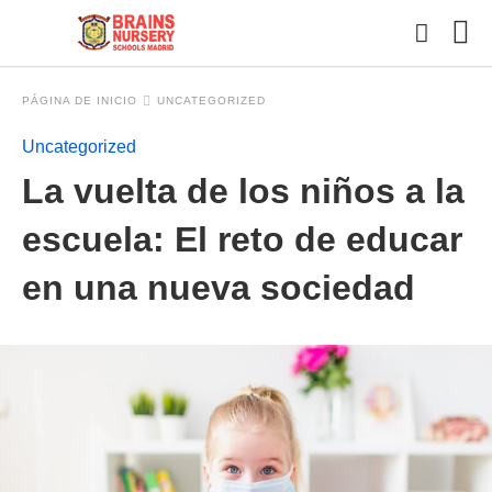
PÁGINA DE INICIO
UNCATEGORIZED
Uncategorized
Esc
La vuelta de los niños a la
tu
con
y
escuela: El reto de educar
pul
en
en una nueva sociedad
INT