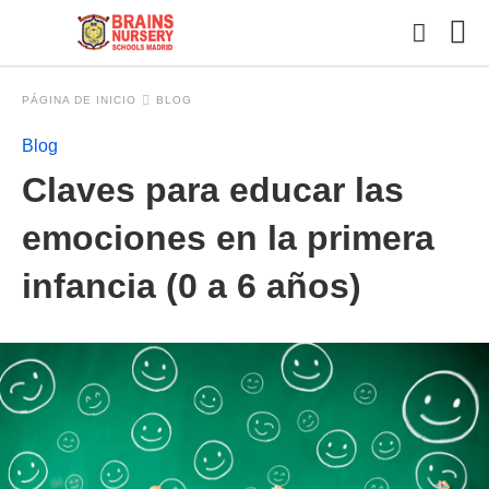
PÁGINA DE INICIO
BLOG
Blog
Esc
Claves para educar las
tu
con
y
emociones en la primera
pul
en
infancia (0 a 6 años)
INT