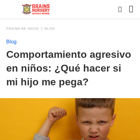
PÁGINA DE INICIO
BLOG
Blog
Esc
Comportamiento agresivo
tu
con
y
en niños: ¿Qué hacer si
pul
en
mi hijo me pega?
INT