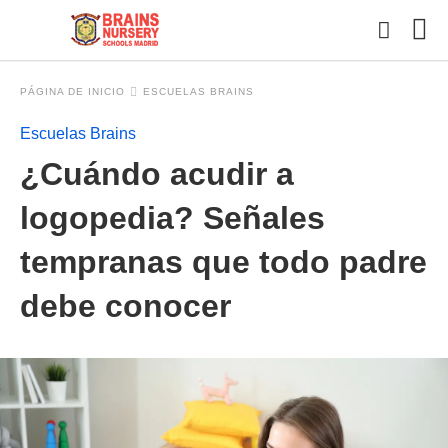
PÁGINA DE INICIO
ESCUELAS BRAINS
Escuelas Brains
Esc
¿Cuándo acudir a
tu
con
y
logopedia? Señales
pul
en
tempranas que todo padre
INT
debe conocer