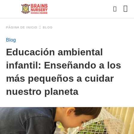
PÁGINA DE INICIO
BLOG
Blog
Esc
Educación ambiental
tu
con
y
infantil: Enseñando a los
pul
en
más pequeños a cuidar
INT
nuestro planeta