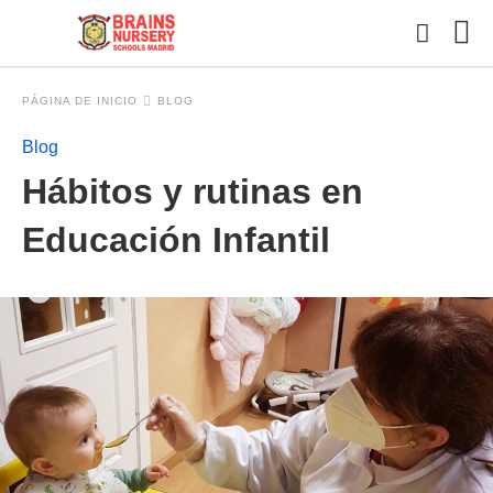
PÁGINA DE INICIO
BLOG
Blog
Esc
Hábitos y rutinas en
tu
con
y
Educación Infantil
pul
en
INT