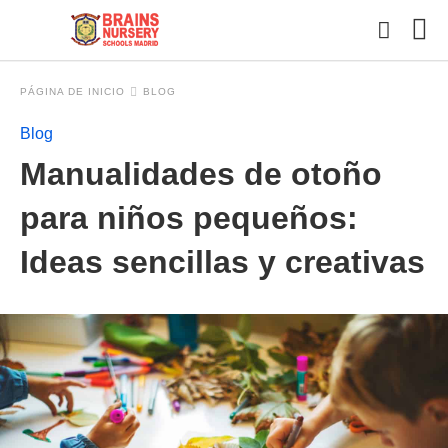
PÁGINA DE INICIO
BLOG
Blog
Esc
Manualidades de otoño
tu
con
y
para niños pequeños:
pul
en
Ideas sencillas y creativas
INT