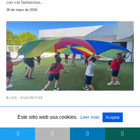
con ver fantasmas,…
26 de mayo de 2026
BLOG
SUSCRITOS
Campamentos de verano en inglés en Madrid
Este sitio web usa cookies.
Leer más
Aceptar
2026: Guía completa para padres
Llega el final del curso y, con él, la pregunta que resuena en miles
t
de…