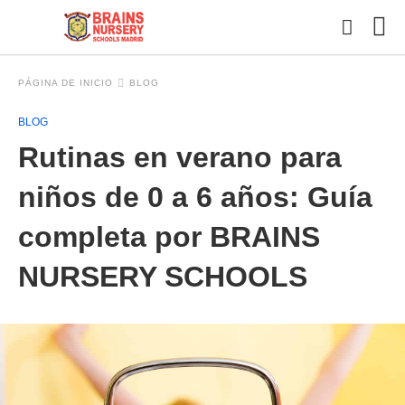
PÁGINA DE INICIO
BLOG
BLOG
Esc
Rutinas en verano para
tu
con
y
niños de 0 a 6 años: Guía
pul
en
completa por BRAINS
INT
NURSERY SCHOOLS