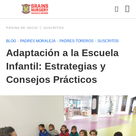
PÁGINA DE INICIO
SUSCRITOS
BLOG
PADRES MORALEJA
PADRES-TOREROS
SUSCRITOS
Esc
Adaptación a la Escuela
tu
con
y
Infantil: Estrategias y
pul
en
Consejos Prácticos
INT