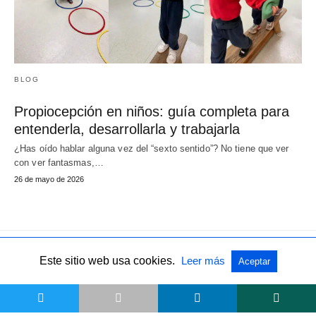
BLOG
Propiocepción en niños: guía completa para
entenderla, desarrollarla y trabajarla
¿Has oído hablar alguna vez del “sexto sentido”? No tiene que ver
con ver fantasmas,…
26 de mayo de 2026
Este sitio web usa cookies.
Leer más
Aceptar
Todos los derechos reservados
Ver la versión no-AMP
t