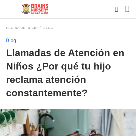
PÁGINA DE INICIO
BLOG
Blog
Esc
Llamadas de Atención en
tu
con
y
Niños ¿Por qué tu hijo
pul
en
reclama atención
INT
constantemente?