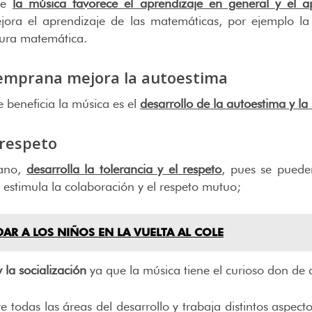
que
la música favorece el aprendizaje en general y el a
ejora el aprendizaje de las matemáticas, por ejemplo la
pura matemática.
temprana mejora la autoestima
 beneficia la música es el
d
esarrollo de la autoestima y la
 respeto
mano,
desarrolla la tolerancia y el respeto
, pues se puede
estimula la colaboración y el respeto mutuo;
AR A LOS NIÑOS EN LA VUELTA AL COLE
 la socialización
ya que la música tiene el curioso don de 
 todas las áreas del desarrollo y trabaja distintos aspect