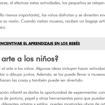
e, al efectuar estas actividades, los pequeños se relajan 
 ello menos importante), los niños disfrutan y se divierte
o su visión. Cuando visitan museos, reciben un bagaje art
azo.
NCENTIVAR EL APRENDIZAJE EN LOS BEBÉS
arte a los niños?
 arte a los niños. Algunas ideas incluyen hacer actividade
tar o dibujar juntos. Además, se los puede llevar a museos
hacen las cosas y también puede ser divertido.
ión infantil es darles la oportunidad de experimentar con 
os de pintura, papel y otras herramientas para que puedan
iferentes artistas y estilos, puedes mostrarles obras de ar