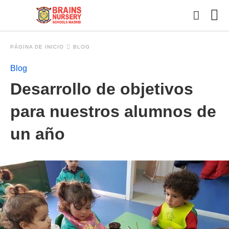
PÁGINA DE INICIO
BLOG
Blog
Esc
Desarrollo de objetivos
tu
con
y
para nuestros alumnos de
pul
en
un año
INT