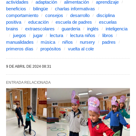
actividades
adaptación
alimentación
aprendizaje
beneficios
bilingüe
charlas informativas
comportamiento
consejos
desarrollo
disciplina
positiva
educación
escuela de padres
escuelas
brains
extraescolares
guarderia
inglés
inteligencia
juegos
jugar
lectura
lectura niños
libros
manualidades
música
niños
nursery
padres
primeros días
propósitos
vuelta al cole
9 DE ABRIL DE 2024 08:31
ENTRADA RELACIONADA