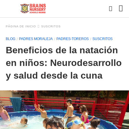
PÁGINA DE INICIO
SUSCRITOS
BLOG
PADRES MORALEJA
PADRES-TOREROS
SUSCRITOS
Esc
Beneficios de la natación
tu
con
y
en niños: Neurodesarrollo
pul
en
y salud desde la cuna
INT